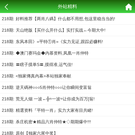
外站精料
218期: 好料推荐【两肖八碼】什么都不用想,包这里稳当当的!
218期: 天山绝版【买什么开什么】实打实战←今期大中!
218期: 东风本田》=平特①肖=《实力见证,跟踪必赚料!
218期: ◆澳门赛玛会◆内慕资料,凤凰一肖仲特
218期: 〓瞎子摸单S〓,摸得准,运气佳!
218期: <独家傳真內幕>本站独家奉献
218期: 逆天碼神○○○5肖仲特○○○让你瞬间变富翁
218期: 荒无人烟 一波←╬≈一波≈让你成为百万[翁!
218期: 精選资料『平特一肖』实力大家有目共睹!
218期: 杀庄机密★精品六肖仲特★◇期期爆中!!!
218期: 原创【独家六尾中奖】