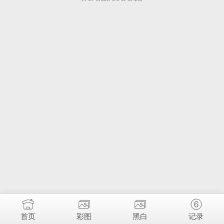
首页
彩图
黑白
记录