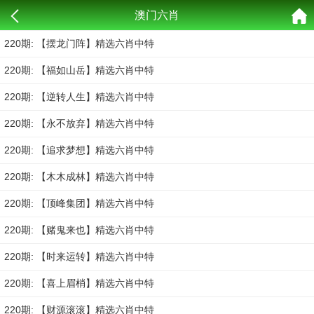
澳门六肖
220期: 【摆龙门阵】精选六肖中特
220期: 【福如山岳】精选六肖中特
220期: 【逆转人生】精选六肖中特
220期: 【永不放弃】精选六肖中特
220期: 【追求梦想】精选六肖中特
220期: 【木木成林】精选六肖中特
220期: 【顶峰集团】精选六肖中特
220期: 【赌鬼来也】精选六肖中特
220期: 【时来运转】精选六肖中特
220期: 【喜上眉梢】精选六肖中特
220期: 【财源滚滚】精选六肖中特